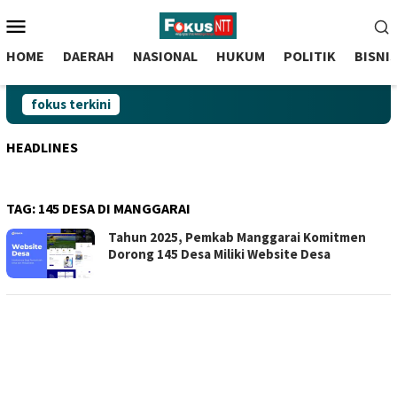
skip
Menu
to
Mobile
content
HOME
DAERAH
NASIONAL
HUKUM
POLITIK
BISNI
fokus terkini
HEADLINES
TAG:
145 DESA DI MANGGARAI
Tahun 2025, Pemkab Manggarai Komitmen
Dorong 145 Desa Miliki Website Desa