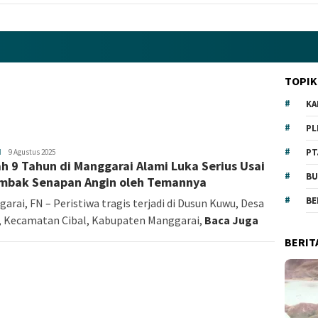
TOPIK
KA
PL
PT
H
Fokus
9 Agustus 2025
h 9 Tahun di Manggarai Alami Luka Serius Usai
NTT
BU
mbak Senapan Angin oleh Temannya
BE
arai, FN – Peristiwa tragis terjadi di Dusun Kuwu, Desa
 Kecamatan Cibal, Kabupaten Manggarai,
Baca Juga
BERIT