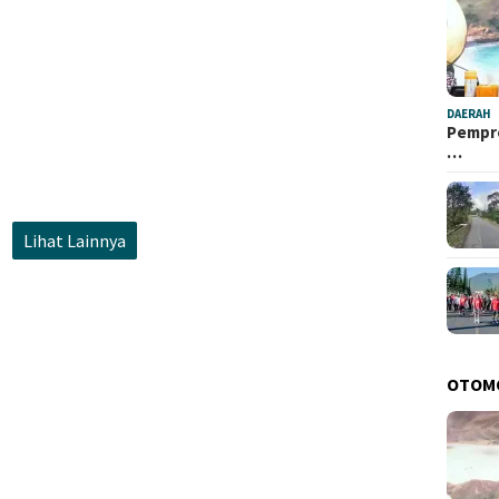
DAERAH
Pempro
…
Lihat Lainnya
OTOM