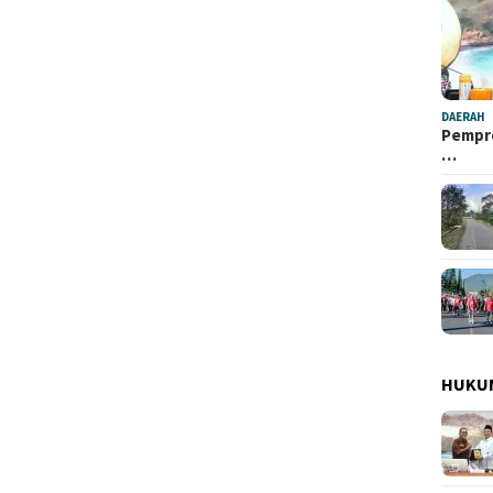
DAERAH
Pempro
…
HUKU