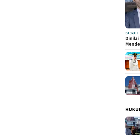
DAERAH
Dinila
Mend
HUKU