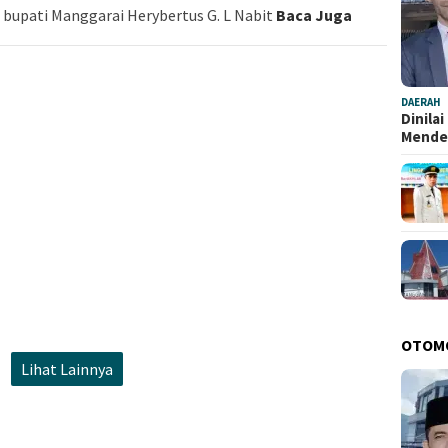
 bupati Manggarai Herybertus G. L Nabit
Baca Juga
DAERAH
Dinila
Mend
OTOM
Lihat Lainnya