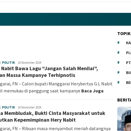
TOPIK
KA
PL
PT
H
,
POLITIK
Fokus
16 November 2024
 Nabit Bawa Lagu “Jangan Salah Menilai”,
NTT
BU
an Massa Kampanye Terhipnotis
BE
arai, FN – Calon bupati Manggarai Herybertus G.L Nabit
il memukau di panggung saat kampanye
Baca Juga
BERIT
H
,
POLITIK
Fokus
16 November 2024
a Membludak, Bukti Cinta Masyarakat untuk
NTT
utkan Kepemimpinan Hery Nabit
garai, FN – Ribuan masa menyambut meriah datangnya