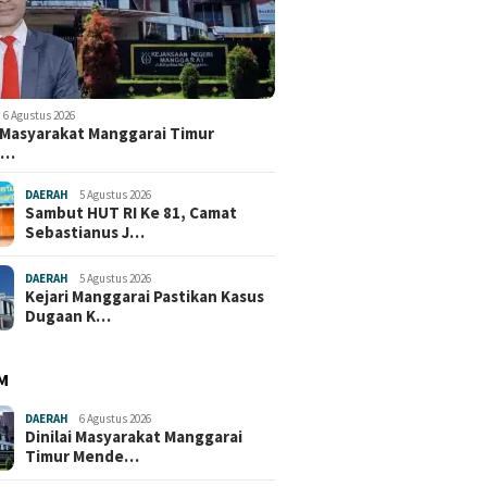
6 Agustus 2026
i Masyarakat Manggarai Timur
e…
DAERAH
5 Agustus 2026
Sambut HUT RI Ke 81, Camat
Sebastianus J…
DAERAH
5 Agustus 2026
Kejari Manggarai Pastikan Kasus
Dugaan K…
M
DAERAH
6 Agustus 2026
Dinilai Masyarakat Manggarai
Timur Mende…