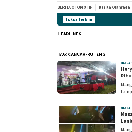
BERITA OTOMOTIF
Berita Olahraga
fokus terkini
HEADLINES
TAG:
CANCAR-RUTENG
DAERA
Hery
Ribu
Mangg
tamp
DAERA
Mass
Lanj
Mang