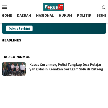
skip
Menu
to
Mobile
content
HOME
DAERAH
NASIONAL
HUKUM
POLITIK
BISNI
fokus terkini
HEADLINES
TAG:
CURANMOR
Kasus Curanmor, Polisi Tangkap Dua Pelajar
yang Masih Kenakan Seragam SMA di Ruteng