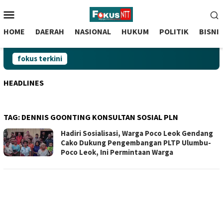
skip
Menu
to
Mobile
content
HOME
DAERAH
NASIONAL
HUKUM
POLITIK
BISNI
fokus terkini
HEADLINES
TAG:
DENNIS GOONTING KONSULTAN SOSIAL PLN
Hadiri Sosialisasi, Warga Poco Leok Gendang
Cako Dukung Pengembangan PLTP Ulumbu-
Poco Leok, Ini Permintaan Warga