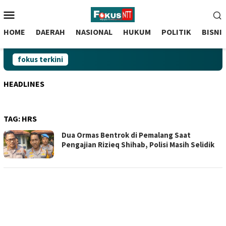
skip
Menu
to
Mobile
content
HOME
DAERAH
NASIONAL
HUKUM
POLITIK
BISNI
fokus terkini
HEADLINES
TAG:
HRS
Dua Ormas Bentrok di Pemalang Saat
Pengajian Rizieq Shihab, Polisi Masih Selidik