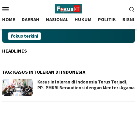
skip
Menu
to
Mobile
content
HOME
DAERAH
NASIONAL
HUKUM
POLITIK
BISNI
fokus terkini
HEADLINES
TAG:
KASUS INTOLERAN DI INDONESIA
Kasus Intoleran di Indonesia Terus Terjadi,
PP- PMKRI Beraudiensi dengan Menteri Agama