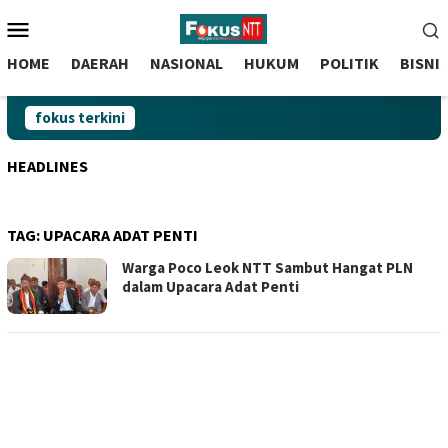
skip
Menu
to
Mobile
content
HOME
DAERAH
NASIONAL
HUKUM
POLITIK
BISNI
fokus terkini
HEADLINES
TAG:
UPACARA ADAT PENTI
Warga Poco Leok NTT Sambut Hangat PLN
dalam Upacara Adat Penti