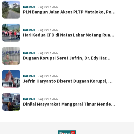
DAERAH
7 Agustus 2026
PLN Bangun Jalan Akses PLTP Mataloko, Pe…
DAERAH
7 Agustus 2026
Hari Kedua CFD di Natas Labar Motang Rua…
DAERAH
7 Agustus 2026
Dugaan Korupsi Seret Jefrin, Dr. Edy Har…
DAERAH
7 Agustus 2026
Jefrin Haryanto Diseret Dugaan Korupsi, …
DAERAH
6 Agustus 2026
Dinilai Masyarakat Manggarai Timur Mende…