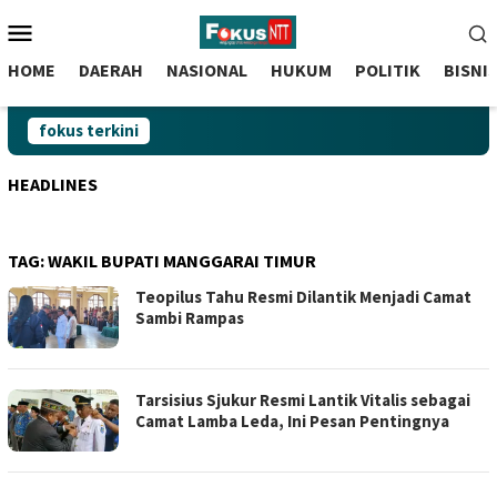
skip
Menu
to
Mobile
content
HOME
DAERAH
NASIONAL
HUKUM
POLITIK
BISNI
fokus terkini
HEADLINES
TAG:
WAKIL BUPATI MANGGARAI TIMUR
Teopilus Tahu Resmi Dilantik Menjadi Camat
Sambi Rampas
Tarsisius Sjukur Resmi Lantik Vitalis sebagai
Camat Lamba Leda, Ini Pesan Pentingnya