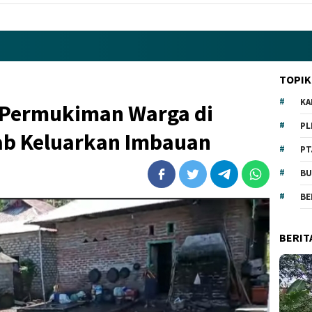
TOPIK
KA
 Permukiman Warga di
PL
ab Keluarkan Imbauan
PT
BU
BE
BERIT