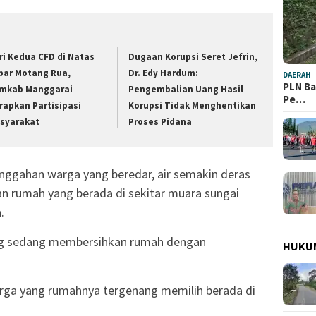
ri Kedua CFD di Natas
Dugaan Korupsi Seret Jefrin,
bar Motang Rua,
Dr. Edy Hardum:
DAERAH
PLN Ba
mkab Manggarai
Pengembalian Uang Hasil
Pe…
rapkan Partisipasi
Korupsi Tidak Menghentikan
syarakat
Proses Pidana
nggahan warga yang beredar, air semakin deras
 rumah yang berada di sekitar muara sungai
.
ng sedang membersihkan rumah dengan
HUKU
rga yang rumahnya tergenang memilih berada di