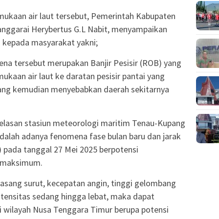
ukaan air laut tersebut, Pemerintah Kabupaten
Manggarai Herybertus G.L Nabit, menyampaikan
 kepada masyarakat yakni;
ena tersebut merupakan Banjir Pesisir (ROB) yang
kaan air laut ke daratan pesisir pantai yang
 yang kemudian menyebabkan daerah sekitarnya
jelasan stasiun meteorologi maritim Tenau-Kupang
adalah adanya fenomena fase bulan baru dan jarak
) pada tanggal 27 Mei 2025 berpotensi
t maksimum.
asang surut, kecepatan angin, tinggi gelombang
ntensitas sedang hingga lebat, maka dapat
i wilayah Nusa Tenggara Timur berupa potensi