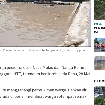
DAERAH
PLN Ba
Pe…
ai, Pemkab Keluarkan Imbauan (Foto: Tangkapan layar video unggahan
ga pesisir di desa Nuca Molas dan Nanga Ramut
ggarai NTT, terendam banjir rob pada Rabu, 28 Mei
OTOM
rat itu menggenangi permukiman warga. Bahkan air
erada di pesisir membuat warga setempat semakin