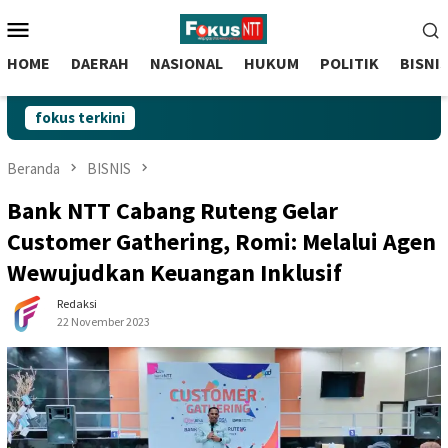
skip
Menu
to
Mobile
content
HOME
DAERAH
NASIONAL
HUKUM
POLITIK
BISNI
fokus terkini
Beranda
BISNIS
Bank NTT Cabang Ruteng Gelar
Customer Gathering, Romi: Melalui Agen
Wewujudkan Keuangan Inklusif
Redaksi
22 November 2023