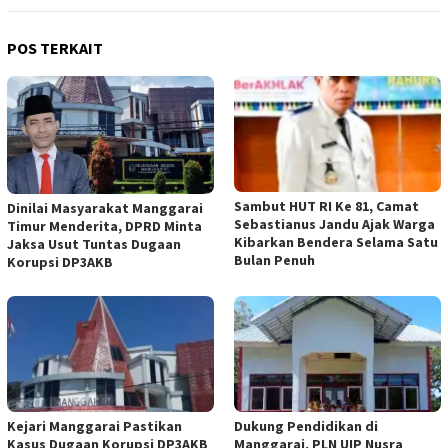
POS TERKAIT
Sambut HUT RI Ke 81, Camat
Dinilai Masyarakat Manggarai
Sebastianus Jandu Ajak Warga
Timur Menderita, DPRD Minta
Kibarkan Bendera Selama Satu
Jaksa Usut Tuntas Dugaan
Bulan Penuh
Korupsi DP3AKB
Kejari Manggarai Pastikan
Dukung Pendidikan di
Kasus Dugaan Korupsi DP3AKB
Manggarai, PLN UIP Nusra