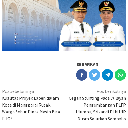
SEBARKAN
Navigasi
Pos sebelumnya
Pos berikutnya
pos
Kualitas Proyek Lapen dalam
Cegah Stunting Pada Wilayah
Kota di Manggarai Rusak,
Pengembangan PLTP
Warga Sebut Dinas Masih Bisa
Ulumbu, Srikandi PLN UIP
FHO?
Nusra Salurkan Sembako