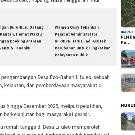
ngan Buru-Buru Datang
Wamen Ossy Tekankan
DAERAH
 Kantah, Hemat Waktu
Pejabat Administrator
PLN Ba
ngan Booking Antrean
ATR/BPN Harus Jadi Arsitek
Pe…
 Sentuh Tanahku
Perubahan untuk Tingkatkan
Pelayanan Publik
ari pengembangan Desa Eco-Bahari Lifuleo, sebuah
an, kelautan, dan pemberdayaan masyarakat di
HUKU
s hingga Desember 2025, meliputi pelatihan,
n berkelanjutan bagi masyarakat pesisir.
 ibu rumah tangga di Desa Lifuleo memperoleh
hasil laut menjadi berbagai produk bernilai jual