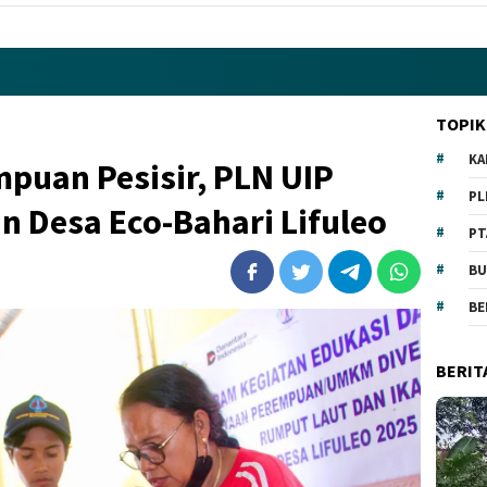
TOPIK
KA
puan Pesisir, PLN UIP
PL
 Desa Eco-Bahari Lifuleo
PT
BU
BE
BERIT