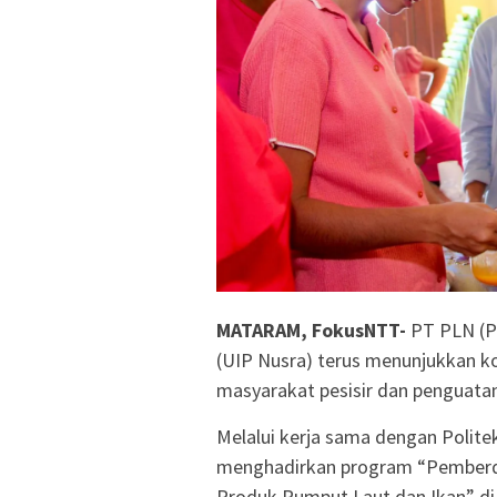
MATARAM, FokusNTT-
PT PLN (P
(UIP Nusra) terus menunjukkan
masyarakat pesisir dan penguata
Melalui kerja sama dengan Polite
menghadirkan program “Pemberd
Produk Rumput Laut dan Ikan” di