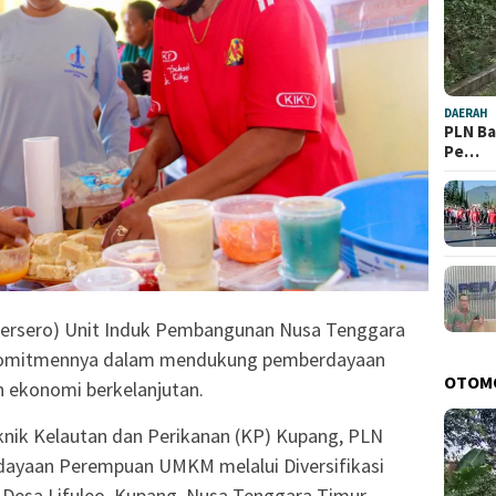
DAERAH
PLN Ba
Pe…
ersero) Unit Induk Pembangunan Nusa Tenggara
 komitmennya dalam mendukung pemberdayaan
OTOM
n ekonomi berkelanjutan.
knik Kelautan dan Perikanan (KP) Kupang, PLN
ayaan Perempuan UMKM melalui Diversifikasi
 Desa Lifuleo, Kupang, Nusa Tenggara Timur.