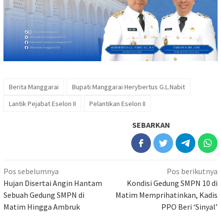
Berita Manggarai
Bupati Manggarai Herybertus G.L.Nabit
Lantik Pejabat Eselon II
Pelantikan Eselon II
SEBARKAN
Navigasi
Pos sebelumnya
Pos berikutnya
pos
Hujan Disertai Angin Hantam
Kondisi Gedung SMPN 10 di
Sebuah Gedung SMPN di
Matim Memprihatinkan, Kadis
Matim Hingga Ambruk
PPO Beri ‘Sinyal’