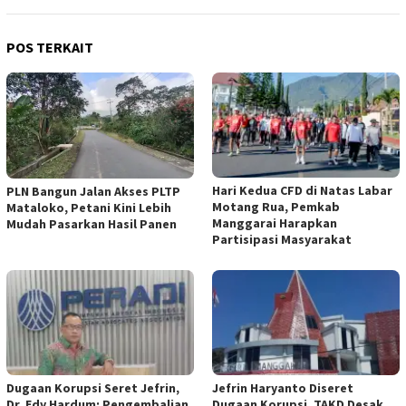
POS TERKAIT
Hari Kedua CFD di Natas Labar
PLN Bangun Jalan Akses PLTP
Motang Rua, Pemkab
Mataloko, Petani Kini Lebih
Manggarai Harapkan
Mudah Pasarkan Hasil Panen
Partisipasi Masyarakat
Dugaan Korupsi Seret Jefrin,
Jefrin Haryanto Diseret
Dr. Edy Hardum: Pengembalian
Dugaan Korupsi, TAKD Desak