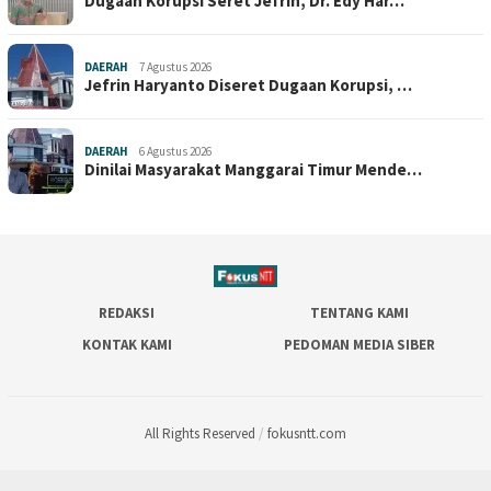
Dugaan Korupsi Seret Jefrin, Dr. Edy Har…
DAERAH
7 Agustus 2026
Jefrin Haryanto Diseret Dugaan Korupsi, …
DAERAH
6 Agustus 2026
Dinilai Masyarakat Manggarai Timur Mende…
REDAKSI
TENTANG KAMI
KONTAK KAMI
PEDOMAN MEDIA SIBER
All Rights Reserved
/
fokusntt.com