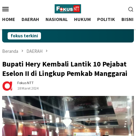
skip
Menu
to
Mobile
content
HOME
DAERAH
NASIONAL
HUKUM
POLITIK
BISNI
fokus terkini
Beranda
DAERAH
Bupati Hery Kembali Lantik 10 Pejabat
Eselon II di Lingkup Pemkab Manggarai
Fokus NTT
18 Maret 2024