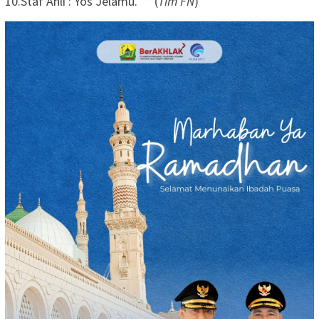
10.Staf Ahli : Yos Jelamu. ** (
Tim FN
)