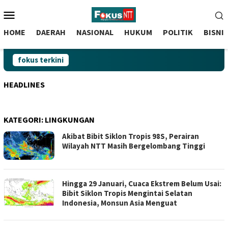
skip
Menu
to
Mobile
content
HOME
DAERAH
NASIONAL
HUKUM
POLITIK
BISNI
fokus terkini
HEADLINES
KATEGORI:
LINGKUNGAN
Akibat Bibit Siklon Tropis 98S, Perairan
Wilayah NTT Masih Bergelombang Tinggi
Hingga 29 Januari, Cuaca Ekstrem Belum Usai:
Bibit Siklon Tropis Mengintai Selatan
Indonesia, Monsun Asia Menguat