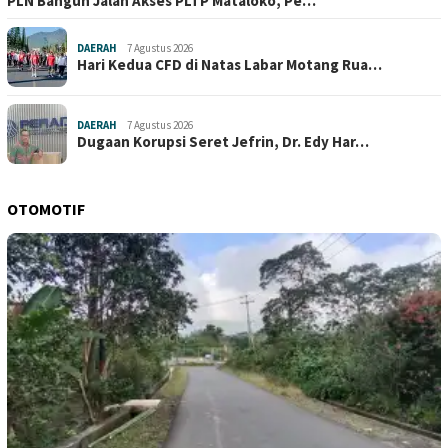
PLN Bangun Jalan Akses PLTP Mataloko, Pe…
DAERAH
7 Agustus 2026
Hari Kedua CFD di Natas Labar Motang Rua…
DAERAH
7 Agustus 2026
Dugaan Korupsi Seret Jefrin, Dr. Edy Har…
OTOMOTIF