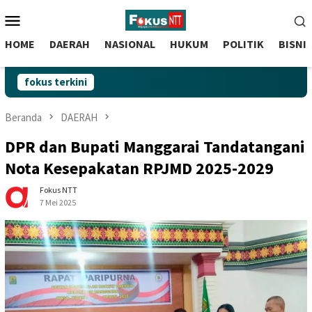
skip
Menu
to
Mobile
content
HOME
DAERAH
NASIONAL
HUKUM
POLITIK
BISNI
fokus terkini
Beranda
DAERAH
DPR dan Bupati Manggarai Tandatangani
Nota Kesepakatan RPJMD 2025-2029
Fokus NTT
7 Mei 2025