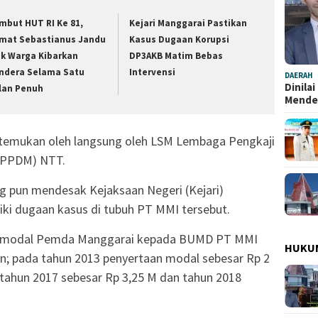
mbut HUT RI Ke 81,
Kejari Manggarai Pastikan
mat Sebastianus Jandu
Kasus Dugaan Korupsi
ak Warga Kibarkan
DP3AKB Matim Bebas
ndera Selama Satu
Intervensi
DAERAH
Dinila
lan Penuh
Mend
 temukan oleh langsung oleh LSM Lembaga Pengkaji
(LPPDM) NTT.
 pun mendesak Kejaksaan Negeri (Kejari)
ki dugaan kasus di tubuh PT MMI tersebut.
n modal Pemda Manggarai kepada BUMD PT MMI
HUKU
ian; pada tahun 2013 penyertaan modal sebesar Rp 2
 tahun 2017 sebesar Rp 3,25 M dan tahun 2018