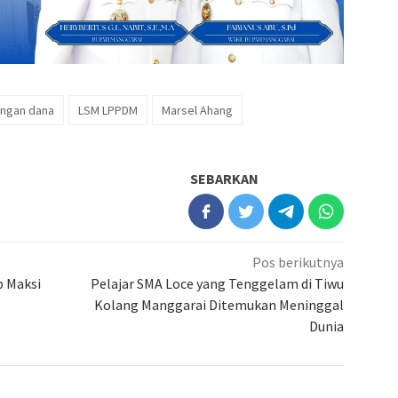
ngan dana
LSM LPPDM
Marsel Ahang
SEBARKAN
Pos berikutnya
p Maksi
Pelajar SMA Loce yang Tenggelam di Tiwu
Kolang Manggarai Ditemukan Meninggal
Dunia