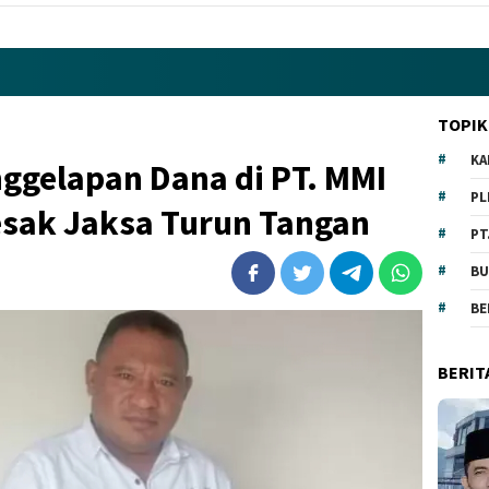
TOPIK
KA
ggelapan Dana di PT. MMI
PL
sak Jaksa Turun Tangan
PT
BU
BE
BERIT