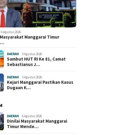
6 Agustus 2026
i Masyarakat Manggarai Timur
e…
DAERAH
5 Agustus 2026
Sambut HUT RI Ke 81, Camat
Sebastianus J…
DAERAH
5 Agustus 2026
Kejari Manggarai Pastikan Kasus
Dugaan K…
M
DAERAH
6 Agustus 2026
Dinilai Masyarakat Manggarai
Timur Mende…