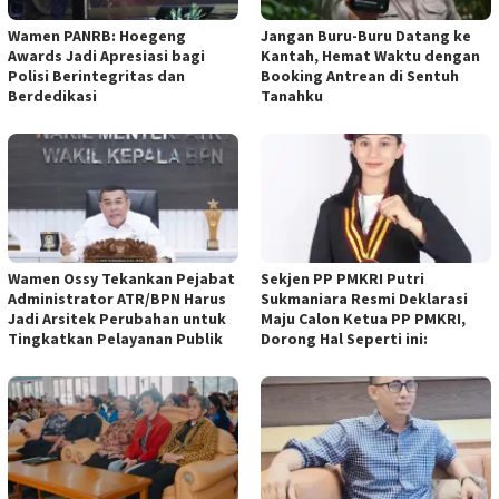
Wamen PANRB: Hoegeng
Jangan Buru-Buru Datang ke
Awards Jadi Apresiasi bagi
Kantah, Hemat Waktu dengan
Polisi Berintegritas dan
Booking Antrean di Sentuh
Berdedikasi
Tanahku
Wamen Ossy Tekankan Pejabat
Sekjen PP PMKRI Putri
Administrator ATR/BPN Harus
Sukmaniara Resmi Deklarasi
Jadi Arsitek Perubahan untuk
Maju Calon Ketua PP PMKRI,
Tingkatkan Pelayanan Publik
Dorong Hal Seperti ini: