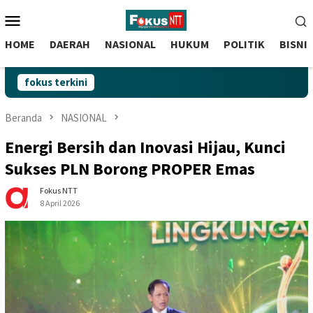
skip
Menu
to
Mobile
content
HOME
DAERAH
NASIONAL
HUKUM
POLITIK
BISNI
fokus terkini
Beranda
NASIONAL
Energi Bersih dan Inovasi Hijau, Kunci
Sukses PLN Borong PROPER Emas
Fokus NTT
8 April 2026