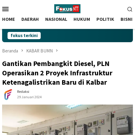
skip
Menu
to
Mobile
content
HOME
DAERAH
NASIONAL
HUKUM
POLITIK
BISNI
fokus terkini
Beranda
KABAR BUMN
Gantikan Pembangkit Diesel, PLN
Operasikan 2 Proyek Infrastruktur
Ketenagalistrikan Baru di Kalbar
Redaksi
29 Januari 2024