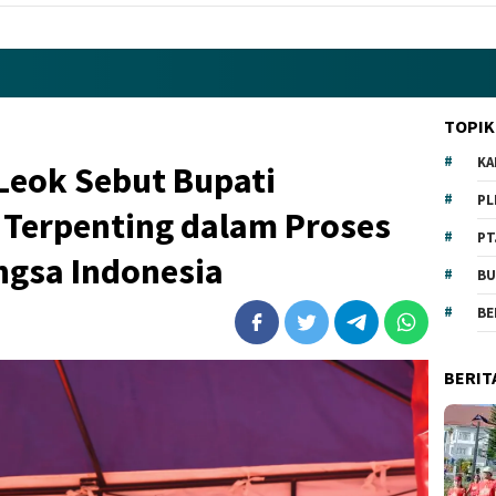
TOPIK
KA
Leok Sebut Bupati
PL
 Terpenting dalam Proses
PT
gsa Indonesia
BU
BE
BERIT