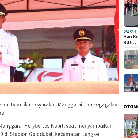
DAERAH
Hari K
Rua…
san itu milik masyarakat Manggarai dan kegagalan
OTOM
ai.
 Manggarai Herybertus Nabit, saat menyampaikan
9 di Stadion Golodukal, kecamatan Langke