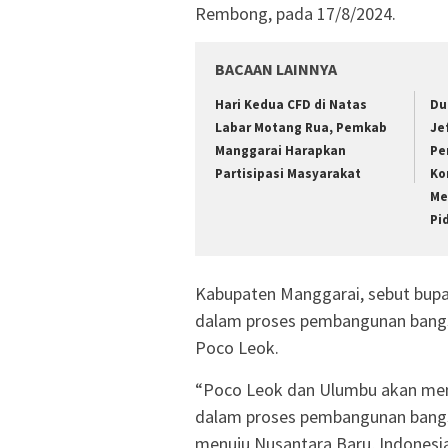
Rembong, pada 17/8/2024.
BACAAN LAINNYA
Hari Kedua CFD di Natas
Du
Labar Motang Rua, Pemkab
Je
Manggarai Harapkan
Pe
Partisipasi Masyarakat
Ko
Me
Pi
Kabupaten Manggarai, sebut bupa
dalam proses pembangunan bang
Poco Leok.
“Poco Leok dan Ulumbu akan me
dalam proses pembangunan bangs
menuju Nusantara Baru, Indonesi