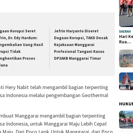
gaan Korupsi Seret
Jefrin Haryanto Diseret
DAERAH
Hari K
frin, Dr. Edy Hardum:
Dugaan Korupsi, TAKD Desak
Rua…
ngembalian Uang Hasil
Kejaksaan Manggarai
rupsi Tidak
Profesional Tangani Kasus
nghentikan Proses
DP3AKB Manggarai Timur
dana
ti Hery Nabit telah mengambil bagian terpenting
sa Indonesia melalui pengembangan Geothermal
HUKU
mbuat Manggarai mengambil bagian terpenting
a Indonesia, untuk Manggarai Maju Lebih Cepat
a Maju. Dari Poco Leok Untuk Manggarai, dari Poco