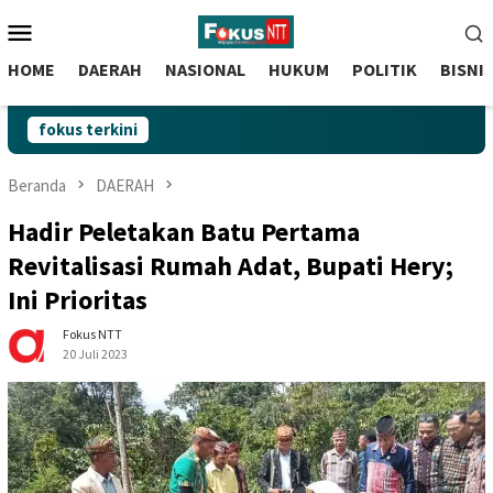
skip
Menu
to
Mobile
content
HOME
DAERAH
NASIONAL
HUKUM
POLITIK
BISNI
fokus terkini
Beranda
DAERAH
Hadir Peletakan Batu Pertama
Revitalisasi Rumah Adat, Bupati Hery;
Ini Prioritas
Fokus NTT
20 Juli 2023