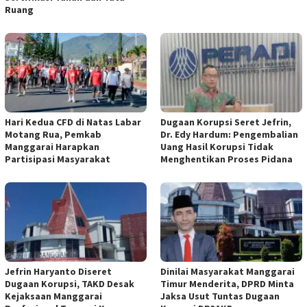
Ruang
Hari Kedua CFD di Natas Labar
Dugaan Korupsi Seret Jefrin,
Motang Rua, Pemkab
Dr. Edy Hardum: Pengembalian
Manggarai Harapkan
Uang Hasil Korupsi Tidak
Partisipasi Masyarakat
Menghentikan Proses Pidana
Jefrin Haryanto Diseret
Dinilai Masyarakat Manggarai
Dugaan Korupsi, TAKD Desak
Timur Menderita, DPRD Minta
Kejaksaan Manggarai
Jaksa Usut Tuntas Dugaan