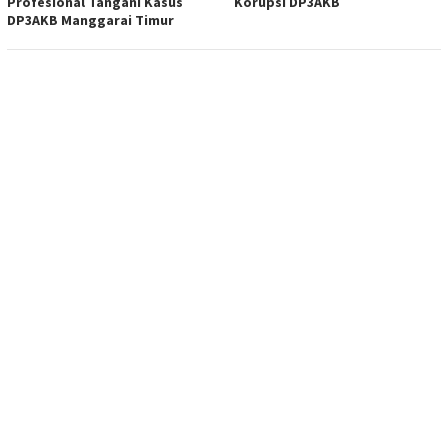
Profesional Tangani Kasus
Korupsi DP3AKB
DP3AKB Manggarai Timur