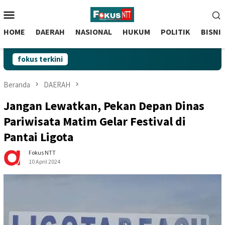
skip
Menu
to
Mobile
content
HOME
DAERAH
NASIONAL
HUKUM
POLITIK
BISNI
fokus terkini
Beranda
DAERAH
Jangan Lewatkan, Pekan Depan Dinas
Pariwisata Matim Gelar Festival di
Pantai Ligota
Fokus NTT
10 April 2024