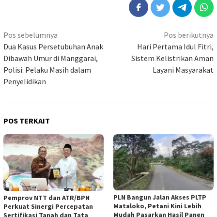
Navigasi
Pos sebelumnya
Pos berikutnya
pos
Dua Kasus Persetubuhan Anak
Hari Pertama Idul Fitri,
Dibawah Umur di Manggarai,
Sistem Kelistrikan Aman
Polisi: Pelaku Masih dalam
Layani Masyarakat
Penyelidikan
POS TERKAIT
PLN Bangun Jalan Akses PLTP
Pemprov NTT dan ATR/BPN
Mataloko, Petani Kini Lebih
Perkuat Sinergi Percepatan
Mudah Pasarkan Hasil Panen
Sertifikasi Tanah dan Tata