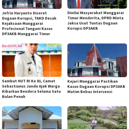
Dinilai Masyarakat Manggarai
Jefrin Haryanto Diseret
Timur Menderita, DPRD Minta
Dugaan Korupsi, TAKD Desak
Jaksa Usut Tuntas Dugaan
Kejaksaan Manggarai
Korupsi DP3AKB
Profesional Tangani Kasus
DP3AKB Manggarai Timur
Sambut HUT RI Ke 81, Camat
Kejari Manggarai Pastikan
Sebastianus Jandu Ajak Warga
Kasus Dugaan Korupsi DP3AKB
Kibarkan Bendera Selama Satu
Matim Bebas Intervensi
Bulan Penuh