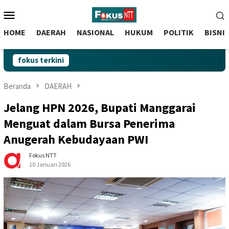
skip
Menu
to
Mobile
content
HOME
DAERAH
NASIONAL
HUKUM
POLITIK
BISNI
fokus terkini
Beranda
DAERAH
Jelang HPN 2026, Bupati Manggarai
Menguat dalam Bursa Penerima
Anugerah Kebudayaan PWI
Fokus NTT
10 Januari 2026