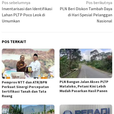
Navigasi
Pos sebelumnya
Pos berikutnya
pos
Inventarisasi dan Identifikasi
PLN Beri Diskon Tambah Daya
Lahan PLTP Poco Leok di
di Hari Spesial Pelanggan
Umumkan
Nasional
POS TERKAIT
PLN Bangun Jalan Akses PLTP
Pemprov NTT dan ATR/BPN
Mataloko, Petani Kini Lebih
Perkuat Sinergi Percepatan
Mudah Pasarkan Hasil Panen
Sertifikasi Tanah dan Tata
Ruang