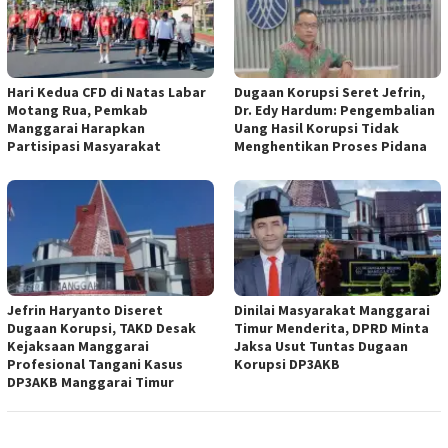
Hari Kedua CFD di Natas Labar
Dugaan Korupsi Seret Jefrin,
Motang Rua, Pemkab
Dr. Edy Hardum: Pengembalian
Manggarai Harapkan
Uang Hasil Korupsi Tidak
Partisipasi Masyarakat
Menghentikan Proses Pidana
Jefrin Haryanto Diseret
Dinilai Masyarakat Manggarai
Dugaan Korupsi, TAKD Desak
Timur Menderita, DPRD Minta
Kejaksaan Manggarai
Jaksa Usut Tuntas Dugaan
Profesional Tangani Kasus
Korupsi DP3AKB
DP3AKB Manggarai Timur