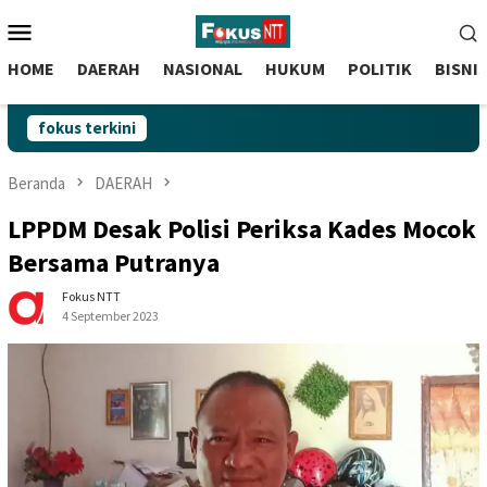
skip
Menu
to
Mobile
content
HOME
DAERAH
NASIONAL
HUKUM
POLITIK
BISNI
fokus terkini
Beranda
DAERAH
LPPDM Desak Polisi Periksa Kades Mocok
Bersama Putranya
Fokus NTT
4 September 2023