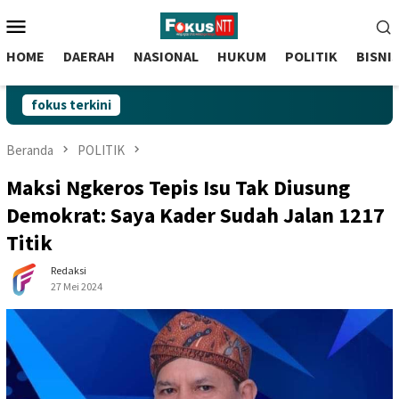
skip
Menu
to
Mobile
content
HOME
DAERAH
NASIONAL
HUKUM
POLITIK
BISNI
fokus terkini
Beranda
POLITIK
Maksi Ngkeros Tepis Isu Tak Diusung
Demokrat: Saya Kader Sudah Jalan 1217
Titik
Redaksi
27 Mei 2024