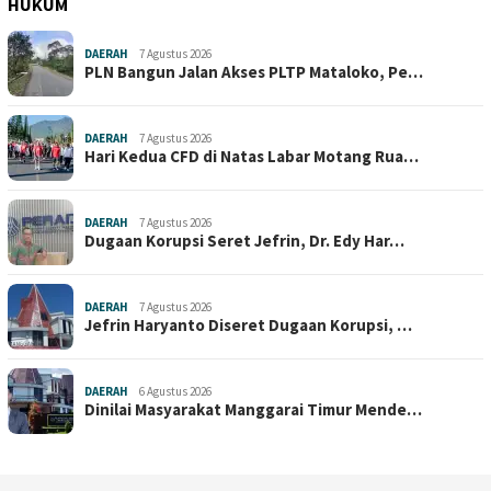
HUKUM
DAERAH
7 Agustus 2026
PLN Bangun Jalan Akses PLTP Mataloko, Pe…
DAERAH
7 Agustus 2026
Hari Kedua CFD di Natas Labar Motang Rua…
DAERAH
7 Agustus 2026
Dugaan Korupsi Seret Jefrin, Dr. Edy Har…
DAERAH
7 Agustus 2026
Jefrin Haryanto Diseret Dugaan Korupsi, …
DAERAH
6 Agustus 2026
Dinilai Masyarakat Manggarai Timur Mende…