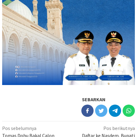
SEBARKAN
Navigasi
Pos sebelumnya
Pos berikutnya
Tomas Dohu Bakal Calon
Daftar ke Nasdem, Bupati