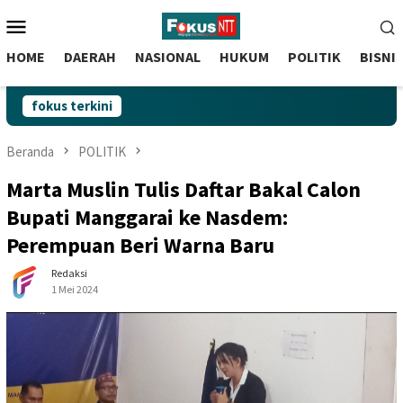
skip
Menu
to
Mobile
content
HOME
DAERAH
NASIONAL
HUKUM
POLITIK
BISNI
fokus terkini
Beranda
POLITIK
Marta Muslin Tulis Daftar Bakal Calon
Bupati Manggarai ke Nasdem:
Perempuan Beri Warna Baru
Redaksi
1 Mei 2024