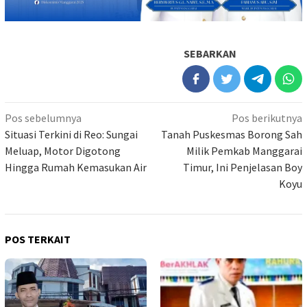
SEBARKAN
Navigasi
Pos sebelumnya
Pos berikutnya
pos
Situasi Terkini di Reo: Sungai
Tanah Puskesmas Borong Sah
Meluap, Motor Digotong
Milik Pemkab Manggarai
Hingga Rumah Kemasukan Air
Timur, Ini Penjelasan Boy
Koyu
POS TERKAIT