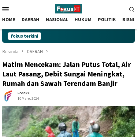
skip
Menu
to
Mobile
content
HOME
DAERAH
NASIONAL
HUKUM
POLITIK
BISNI
fokus terkini
Beranda
DAERAH
Matim Mencekam: Jalan Putus Total, Air
Laut Pasang, Debit Sungai Meningkat,
Rumah dan Sawah Terendam Banjir
Redaksi
10 Maret 2024