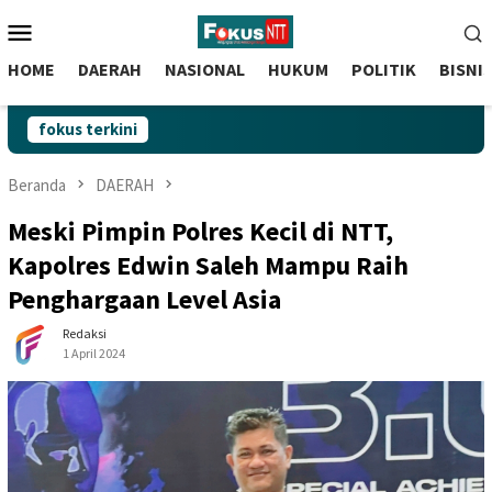
skip
Menu
to
Mobile
content
HOME
DAERAH
NASIONAL
HUKUM
POLITIK
BISNI
fokus terkini
Beranda
DAERAH
Meski Pimpin Polres Kecil di NTT,
Kapolres Edwin Saleh Mampu Raih
Penghargaan Level Asia
Redaksi
1 April 2024