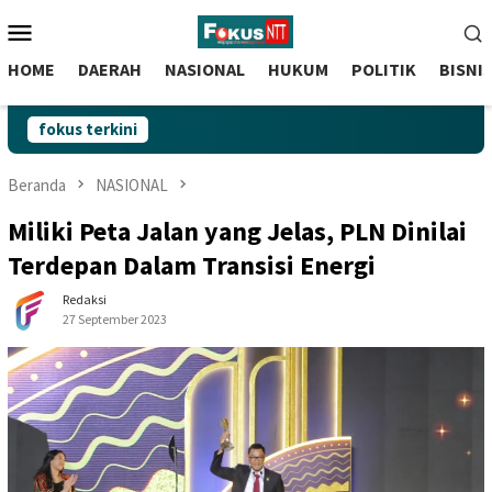
skip
Menu
to
Mobile
content
HOME
DAERAH
NASIONAL
HUKUM
POLITIK
BISNI
fokus terkini
Beranda
NASIONAL
Miliki Peta Jalan yang Jelas, PLN Dinilai
Terdepan Dalam Transisi Energi
Redaksi
27 September 2023