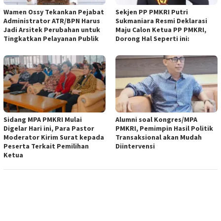
Wamen Ossy Tekankan Pejabat
Sekjen PP PMKRI Putri
Administrator ATR/BPN Harus
Sukmaniara Resmi Deklarasi
Jadi Arsitek Perubahan untuk
Maju Calon Ketua PP PMKRI,
Tingkatkan Pelayanan Publik
Dorong Hal Seperti ini:
Sidang MPA PMKRI Mulai
Alumni soal Kongres/MPA
Digelar Hari ini, Para Pastor
PMKRI, Pemimpin Hasil Politik
Moderator Kirim Surat kepada
Transaksional akan Mudah
Peserta Terkait Pemilihan
Diintervensi
Ketua