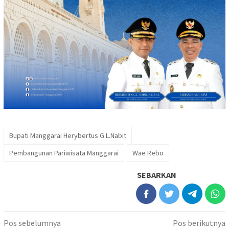
Bupati Manggarai Herybertus G.L.Nabit
Pembangunan Pariwisata Manggarai
Wae Rebo
SEBARKAN
Navigasi
Pos sebelumnya
Pos berikutnya