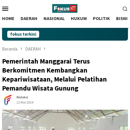
skip
Menu
to
Mobile
content
HOME
DAERAH
NASIONAL
HUKUM
POLITIK
BISNI
fokus terkini
Beranda
DAERAH
Pemerintah Manggarai Terus
Berkomitmen Kembangkan
Kepariwisataan, Melalui Pelatihan
Pemandu Wisata Gunung
Redaksi
22 Mei 2024