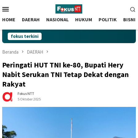
skip
Menu
to
Mobile
content
HOME
DAERAH
NASIONAL
HUKUM
POLITIK
BISNI
fokus terkini
Beranda
DAERAH
Peringati HUT TNI ke-80, Bupati Hery
Nabit Serukan TNI Tetap Dekat dengan
Rakyat
Fokus NTT
5 Oktober 2025