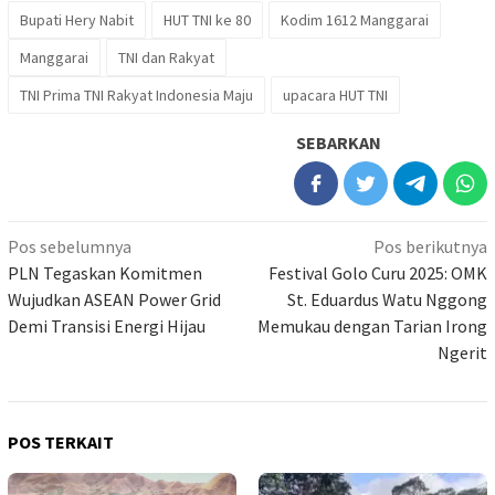
Bupati Hery Nabit
HUT TNI ke 80
Kodim 1612 Manggarai
Manggarai
TNI dan Rakyat
TNI Prima TNI Rakyat Indonesia Maju
upacara HUT TNI
SEBARKAN
Navigasi
Pos sebelumnya
Pos berikutnya
pos
PLN Tegaskan Komitmen
Festival Golo Curu 2025: OMK
Wujudkan ASEAN Power Grid
St. Eduardus Watu Nggong
Demi Transisi Energi Hijau
Memukau dengan Tarian Irong
Ngerit
POS TERKAIT