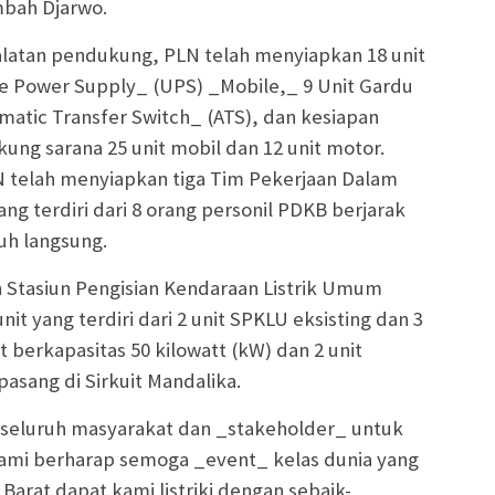
mbah Djarwo.
latan pendukung, PLN telah menyiapkan 18 unit
le Power Supply_ (UPS) _Mobile,_ 9 Unit Gardu
matic Transfer Switch_ (ATS), dan kesiapan
ung sarana 25 unit mobil dan 12 unit motor.
 telah menyiapkan tiga Tim Pekerjaan Dalam
g terdiri dari 8 orang personil PDKB berjarak
uh langsung.
n Stasiun Pengisian Kendaraan Listrik Umum
t yang terdiri dari 2 unit SPKLU eksisting dan 3
 berkapasitas 50 kilowatt (kW) dan 2 unit
pasang di Sirkuit Mandalika.
seluruh masyarakat dan _stakeholder_ untuk
Kami berharap semoga _event_ kelas dunia yang
Barat dapat kami listriki dengan sebaik-