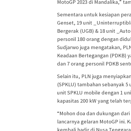
MotoGP 2023 di Mandalika,” ta
Sementara untuk kesiapan pera
Genset, 19 unit _Uninterruptib
Bergerak (UGB) & 18 unit _Auto
personil 180 orang dengan diduk
Sudjarwo juga mengatakan, PLN
Keadaan Bertegangan (PDKB) yan
dan 7 orang personil PDKB sent
Selain itu, PLN juga menyiapka
(SPKLU) tambahan sebanyak 5 uni
unit SPKLU mobile dengan 1 unit
kapasitas 200 kW yang telah ter
“Mohon doa dan dukungan dari 
lancarnya gelaran MotoGP ini. 
kembali hadir di Nusa Tenggara 