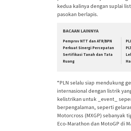
kedua kalinya dengan suplai li
pasokan berlapis.
BACAAN LAINNYA
Pemprov NTT dan ATR/BPN
PL
Perkuat Sinergi Percepatan
PL
Sertifikasi Tanah dan Tata
Le
Ruang
Ha
“PLN selalu siap mendukung ge
internasional dengan listrik ya
kelistrikan untuk _event_ seper
berpengalaman, seperti gelara
Motorcross (MXGP) sebanyak tiga
Eco-Marathon dan MotoGP di M