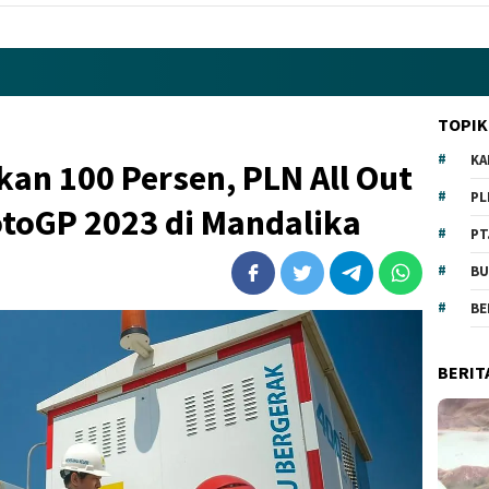
TOPIK
KA
kan 100 Persen, PLN All Out
PL
otoGP 2023 di Mandalika
PT
BU
BE
BERIT