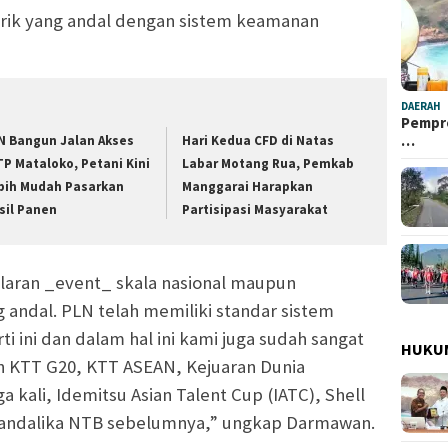
strik yang andal dengan sistem keamanan
DAERAH
Pempro
…
N Bangun Jalan Akses
Hari Kedua CFD di Natas
TP Mataloko, Petani Kini
Labar Motang Rua, Pemkab
bih Mudah Pasarkan
Manggarai Harapkan
sil Panen
Partisipasi Masyarakat
laran _event_ skala nasional maupun
ng andal. PLN telah memiliki standar sistem
ti ini dan dalam hal ini kami juga sudah sangat
HUKU
n KTT G20, KTT ASEAN, Kejuaran Dunia
 kali, Idemitsu Asian Talent Cup (IATC), Shell
andalika NTB sebelumnya,” ungkap Darmawan.