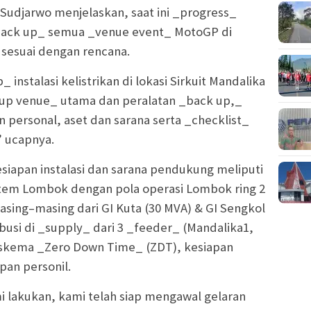
udjarwo menjelaskan, saat ini _progress_
_back up_ semua _venue event_ MotoGP di
n sesuai dengan rencana.
 instalasi kelistrikan di lokasi Sirkuit Mandalika
etup venue_ utama dan peralatan _back up,_
pan personal, aset dan sarana serta _checklist_
” ucapnya.
iapan instalasi dan sarana pendukung meliputi
istem Lombok dengan pola operasi Lombok ring 2
asing–masing dari GI Kuta (30 MVA) & GI Sengkol
ibusi di _supply_ dari 3 _feeder_ (Mandalika1,
 skema _Zero Down Time_ (ZDT), kesiapan
pan personil.
i lakukan, kami telah siap mengawal gelaran