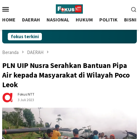
skip
Menu
to
Mobile
content
HOME
DAERAH
NASIONAL
HUKUM
POLITIK
BISNI
fokus terkini
Beranda
DAERAH
PLN UIP Nusra Serahkan Bantuan Pipa
Air kepada Masyarakat di Wilayah Poco
Leok
Fokus NTT
3 Juli 2023