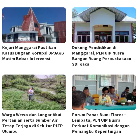
Kejari Manggarai Pastikan
Dukung Pendidikan di
Kasus Dugaan Korupsi DP3AKB
Manggarai, PLN UIP Nusra
Matim Bebas Intervensi
Bangun Ruang Perpustakaan
SDI Kaca
Warga Wewo dan Lungar Akui
Forum Panas Bumi Flores–
Pertanian serta Sumber Air
Lembata, PLN UIP Nusra
Tetap Terjaga di Sekitar PLTP
Perkuat Komunikasi dengan
Ulumbu
Pemangku Kepentingan