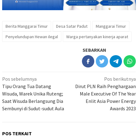
Berita Manggarai Timur
Desa Satar Padut
Manggarai Timur
Penyelundupan Hewan ilegal
Warga pertanyakan kinerja aparat
SEBARKAN
Navigasi
Pos sebelumnya
Pos berikutnya
pos
Tipu Orang Tua Datang
Dirut PLN Raih Penghargaan
Wisuda, Warek Unika Ruteng;
Male Executive Of The Year
Saat Wisuda Berlangsung Dia
Enlit Asia Power Energy
Sembunyi di Sudut-sudut Aula
Awards 2023
POS TERKAIT