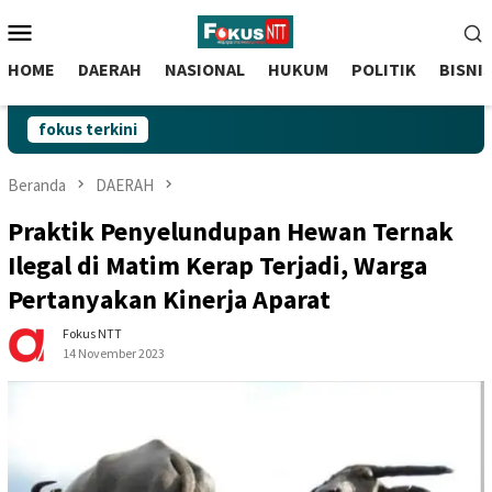
skip
Menu
to
Mobile
content
HOME
DAERAH
NASIONAL
HUKUM
POLITIK
BISNI
fokus terkini
Beranda
DAERAH
Praktik Penyelundupan Hewan Ternak
Ilegal di Matim Kerap Terjadi, Warga
Pertanyakan Kinerja Aparat
Fokus NTT
14 November 2023