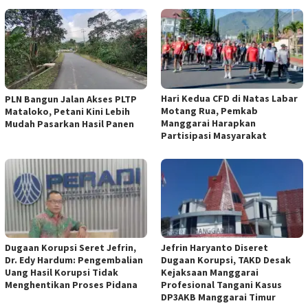
Hari Kedua CFD di Natas Labar
PLN Bangun Jalan Akses PLTP
Motang Rua, Pemkab
Mataloko, Petani Kini Lebih
Manggarai Harapkan
Mudah Pasarkan Hasil Panen
Partisipasi Masyarakat
Dugaan Korupsi Seret Jefrin,
Jefrin Haryanto Diseret
Dr. Edy Hardum: Pengembalian
Dugaan Korupsi, TAKD Desak
Uang Hasil Korupsi Tidak
Kejaksaan Manggarai
Menghentikan Proses Pidana
Profesional Tangani Kasus
DP3AKB Manggarai Timur