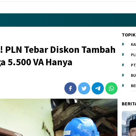
TOPIK
KA
 PLN Tebar Diskon Tambah
PL
ga 5.500 VA Hanya
PT
BU
BE
BERIT