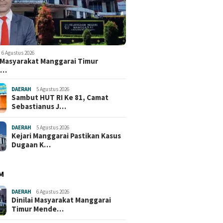
6 Agustus 2026
i Masyarakat Manggarai Timur
e…
DAERAH
5 Agustus 2026
Sambut HUT RI Ke 81, Camat
Sebastianus J…
DAERAH
5 Agustus 2026
Kejari Manggarai Pastikan Kasus
Dugaan K…
M
DAERAH
6 Agustus 2026
Dinilai Masyarakat Manggarai
Timur Mende…