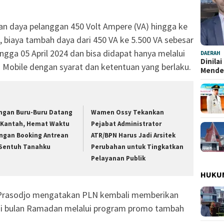
an daya pelanggan 450 Volt Ampere (VA) hingga ke
, biaya tambah daya dari 450 VA ke 5.500 VA sebesar
ingga 05 April 2024 dan bisa didapat hanya melalui
DAERAH
Dinila
LN Mobile dengan syarat dan ketentuan yang berlaku.
Mend
ngan Buru-Buru Datang
Wamen Ossy Tekankan
 Kantah, Hemat Waktu
Pejabat Administrator
ngan Booking Antrean
ATR/BPN Harus Jadi Arsitek
 Sentuh Tanahku
Perubahan untuk Tingkatkan
Pelayanan Publik
HUKU
Prasodjo mengatakan PLN kembali memberikan
i bulan Ramadan melalui program promo tambah