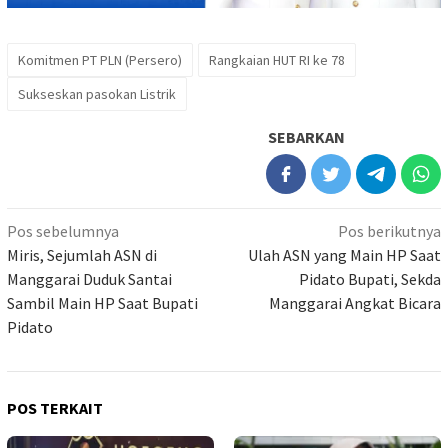
Komitmen PT PLN (Persero)
Rangkaian HUT RI ke 78
Sukseskan pasokan Listrik
SEBARKAN
Navigasi
Pos sebelumnya
Pos berikutnya
pos
Miris, Sejumlah ASN di
Ulah ASN yang Main HP Saat
Manggarai Duduk Santai
Pidato Bupati, Sekda
Sambil Main HP Saat Bupati
Manggarai Angkat Bicara
Pidato
POS TERKAIT