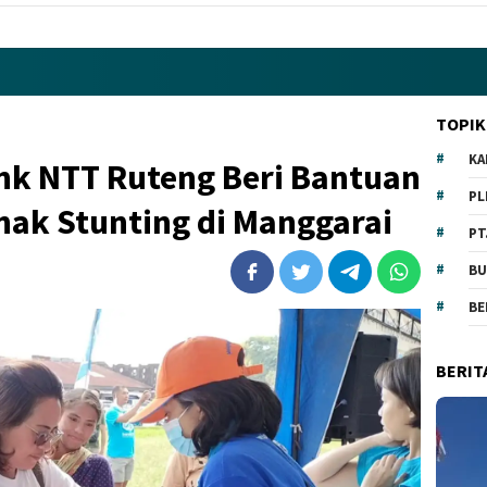
TOPIK
KA
ank NTT Ruteng Beri Bantuan
PL
ak Stunting di Manggarai
PT
BU
BE
BERIT