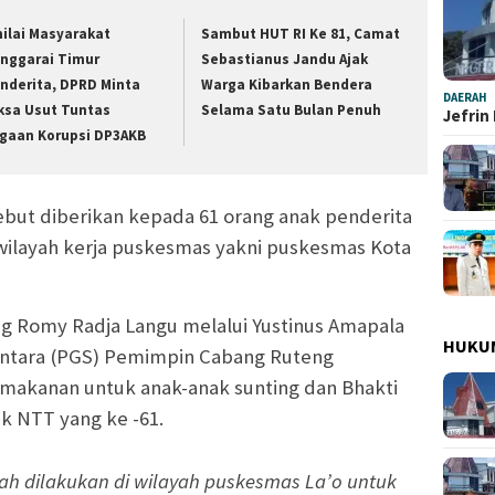
nilai Masyarakat
Sambut HUT RI Ke 81, Camat
nggarai Timur
Sebastianus Jandu Ajak
nderita, DPRD Minta
Warga Kibarkan Bendera
DAERAH
ksa Usut Tuntas
Selama Satu Bulan Penuh
Jefrin
gaan Korupsi DP3AKB
ebut diberikan kepada 61 orang anak penderita
 wilayah kerja puskesmas yakni puskesmas Kota
 Romy Radja Langu melalui Yustinus Amapala
HUKU
entara (PGS) Pemimpin Cabang Ruteng
makanan untuk anak-anak sunting dan Bhakti
nk NTT yang ke -61.
h dilakukan di wilayah puskesmas La’o untuk