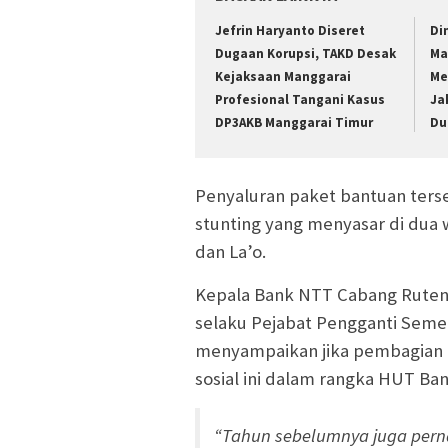
Jefrin Haryanto Diseret
Di
Dugaan Korupsi, TAKD Desak
Ma
Kejaksaan Manggarai
Me
Profesional Tangani Kasus
Ja
DP3AKB Manggarai Timur
Du
Penyaluran paket bantuan ters
stunting yang menyasar di dua
dan La’o.
Kepala Bank NTT Cabang Ruteng
selaku Pejabat Pengganti Sem
menyampaikan jika pembagian 
sosial ini dalam rangka HUT Ba
“Tahun sebelumnya juga perna