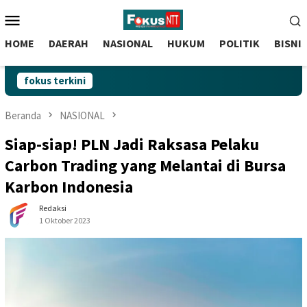
skip
Menu
to
Mobile
content
HOME
DAERAH
NASIONAL
HUKUM
POLITIK
BISNI
fokus terkini
Beranda
NASIONAL
Siap-siap! PLN Jadi Raksasa Pelaku
Carbon Trading yang Melantai di Bursa
Karbon Indonesia
Redaksi
1 Oktober 2023