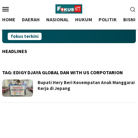
skip
Menu
to
Mobile
content
HOME
DAERAH
NASIONAL
HUKUM
POLITIK
BISNI
fokus terkini
HEADLINES
TAG:
EDIGY DJAYA GLOBAL DAN WITH US CORPOTARION
Bupati Hery Beri Kesempatan Anak Manggarai
Kerja di Jepang