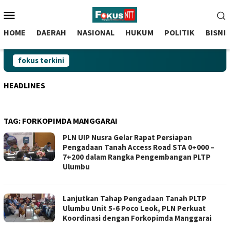
skip
Menu
to
Mobile
content
HOME
DAERAH
NASIONAL
HUKUM
POLITIK
BISNI
fokus terkini
HEADLINES
TAG:
FORKOPIMDA MANGGARAI
PLN UIP Nusra Gelar Rapat Persiapan
Pengadaan Tanah Access Road STA 0+000 –
7+200 dalam Rangka Pengembangan PLTP
Ulumbu
Lanjutkan Tahap Pengadaan Tanah PLTP
Ulumbu Unit 5-6 Poco Leok, PLN Perkuat
Koordinasi dengan Forkopimda Manggarai