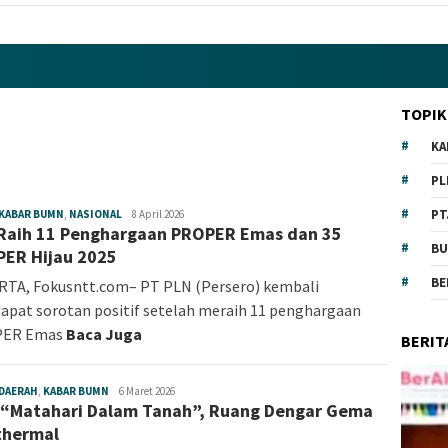
TOPIK
KA
PL
PT
KABAR BUMN
,
NASIONAL
Klaudia
8 April 2026
Raih 11 Penghargaan PROPER Emas dan 35
Saiman
BU
ER Hijau 2025
BE
TA, Fokusntt.com– PT PLN (Persero) kembali
pat sorotan positif setelah meraih 11 penghargaan
ER Emas
Baca Juga
BERIT
DAERAH
,
KABAR BUMN
Klaudia
6 Maret 2026
 “Matahari Dalam Tanah”, Ruang Dengar Gema
Saiman
thermal