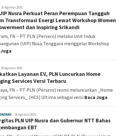
okus
31 Agustus 2025
UIP Nusra Perkuat Peran Perempuan Tangguh
TT
m Transformasi Energi Lewat Workshop Women
werment dan Inspiring Srikandi
am, FN – PT PLN (Persero) melalui Unit Induk
angunan (UIP) Nusa Tenggara menggelar Workshop
 Juga
okus
30 Agustus 2025
katkan Layanan EV, PLN Luncurkan Home
TT
ging Services Versi Terbaru
aya, FN – PT PLN (Persero) resmi meluncurkan _Home
ing Services_ (HCS) Ultima sebagai versi
Baca Juga
DAERAH
Fokus
28 Agustus 2025
rgitas PLN UIP Nusra dan Gubernur NTT Bahas
NTT
gembangan EBT