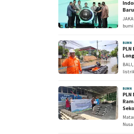
Indo
Baru
JAKAR
bumi 
BUMN
A
PLN 
S
Long
BALI,
listr
BUMN
F
PLN 
N
Rama
Seko
Matar
Nusa 