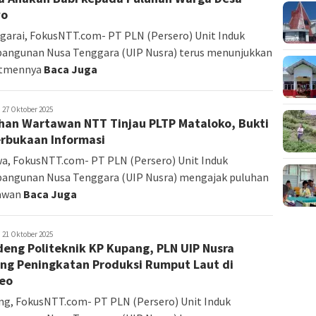
o
arai, FokusNTT.com- PT PLN (Persero) Unit Induk
angunan Nusa Tenggara (UIP Nusra) terus menunjukkan
tmennya
Baca Juga
edaksi
27 Oktober 2025
han Wartawan NTT Tinjau PLTP Mataloko, Bukti
rbukaan Informasi
a, FokusNTT.com- PT PLN (Persero) Unit Induk
angunan Nusa Tenggara (UIP Nusra) mengajak puluhan
awan
Baca Juga
edaksi
21 Oktober 2025
eng Politeknik KP Kupang, PLN UIP Nusra
ng Peningkatan Produksi Rumput Laut di
leo
g, FokusNTT.com- PT PLN (Persero) Unit Induk