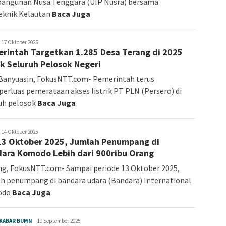
angunan Nusa Tenggara (UIP Nusra) bersama
eknik Kelautan
Baca Juga
edaksi
17 Oktober 2025
rintah Targetkan 1.285 Desa Terang di 2025
k Seluruh Pelosok Negeri
Banyuasin, FokusNTT.com- Pemerintah terus
rluas pemerataan akses listrik PT PLN (Persero) di
uh pelosok
Baca Juga
edaksi
14 Oktober 2025
13 Oktober 2025, Jumlah Penumpang di
ara Komodo Lebih dari 900ribu Orang
g, FokusNTT.com- Sampai periode 13 Oktober 2025,
h penumpang di bandara udara (Bandara) International
odo
Baca Juga
KABAR BUMN
Angelina
19 September 2025