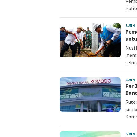
Pemb
Polit
BUMN
r
Peme
untu
Musi 
mempe
selur
BUMN
r
Per 
Band
Ruten
jumla
Kom
BUMN
,