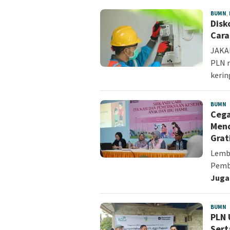
BUMN
,
Disk
Cara
JAKAR
PLN 
kerin
BUMN
r
Cega
Mend
Grat
Lemba
Pemb
Juga
BUMN
r
PLN 
Sert