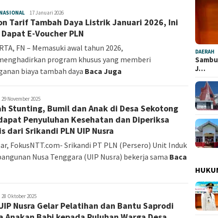
NASIONAL
redaksi
17 Januari 2026
on Tarif Tambah Daya Listrik Januari 2026, Ini
 Dapat E-Voucher PLN
TA, FN – Memasuki awal tahun 2026,
DAERAH
menghadirkan program khusus yang memberi
Sambut
J…
ganan biaya tambah daya
Baca Juga
edaksi
29 November 2025
h Stunting, Bumil dan Anak di Desa Sekotong
apat Penyuluhan Kesehatan dan Diperiksa
is dari Srikandi PLN UIP Nusra
r, FokusNTT.com- Srikandi PT PLN (Persero) Unit Induk
angunan Nusa Tenggara (UIP Nusra) bekerja sama
Baca
HUKU
edaksi
28 Oktober 2025
UIP Nusra Gelar Pelatihan dan Bantu Saprodi
a Anakan Babi kepada Puluhan Warga Desa