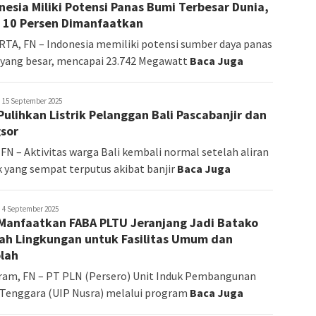
nesia Miliki Potensi Panas Bumi Terbesar Dunia,
Sonia
 10 Persen Dimanfaatkan
TA, FN – Indonesia memiliki potensi sumber daya panas
yang besar, mencapai 23.742 Megawatt
Baca Juga
ngelina
15 September 2025
Pulihkan Listrik Pelanggan Bali Pascabanjir dan
onia
sor
 FN – Aktivitas warga Bali kembali normal setelah aliran
ik yang sempat terputus akibat banjir
Baca Juga
okus
4 September 2025
Manfaatkan FABA PLTU Jeranjang Jadi Batako
TT
h Lingkungan untuk Fasilitas Umum dan
lah
am, FN – PT PLN (Persero) Unit Induk Pembangunan
Tenggara (UIP Nusra) melalui program
Baca Juga