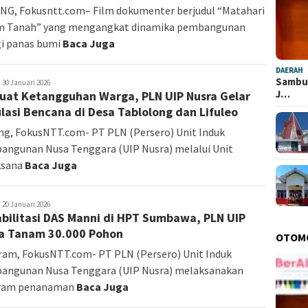
G, Fokusntt.com– Film dokumenter berjudul “Matahari
m Tanah” yang mengangkat dinamika pembangunan
i panas bumi
Baca Juga
DAERAH
Sambut
edaksi
30 Januari 2026
J…
uat Ketangguhan Warga, PLN UIP Nusra Gelar
lasi Bencana di Desa Tablolong dan Lifuleo
g, FokusNTT.com- PT PLN (Persero) Unit Induk
ngunan Nusa Tenggara (UIP Nusra) melalui Unit
ksana
Baca Juga
edaksi
20 Januari 2026
bilitasi DAS Manni di HPT Sumbawa, PLN UIP
a Tanam 30.000 Pohon
OTOM
am, FokusNTT.com- PT PLN (Persero) Unit Induk
angunan Nusa Tenggara (UIP Nusra) melaksanakan
ram penanaman
Baca Juga