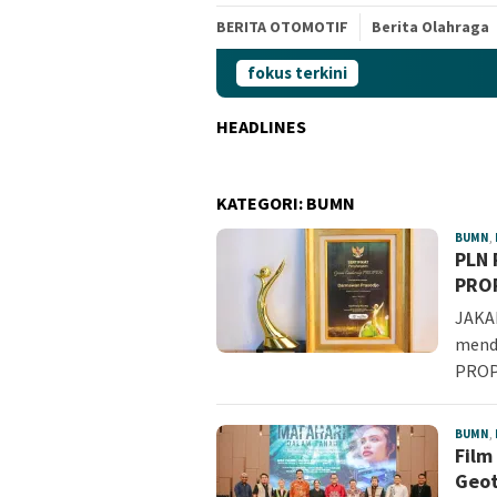
BERITA OTOMOTIF
Berita Olahraga
fokus terkini
HEADLINES
KATEGORI:
BUMN
BUMN
,
PLN 
PROP
JAKAR
menda
PROP
BUMN
,
Film
Geo