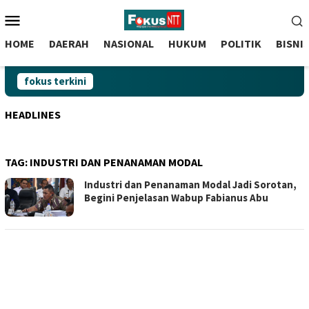
skip
Menu
to
Mobile
content
HOME
DAERAH
NASIONAL
HUKUM
POLITIK
BISNI
fokus terkini
HEADLINES
TAG:
INDUSTRI DAN PENANAMAN MODAL
Industri dan Penanaman Modal Jadi Sorotan,
Begini Penjelasan Wabup Fabianus Abu