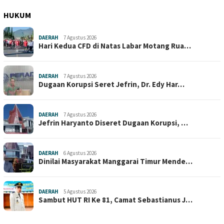
HUKUM
DAERAH
7 Agustus 2026
Hari Kedua CFD di Natas Labar Motang Rua…
DAERAH
7 Agustus 2026
Dugaan Korupsi Seret Jefrin, Dr. Edy Har…
DAERAH
7 Agustus 2026
Jefrin Haryanto Diseret Dugaan Korupsi, …
DAERAH
6 Agustus 2026
Dinilai Masyarakat Manggarai Timur Mende…
DAERAH
5 Agustus 2026
Sambut HUT RI Ke 81, Camat Sebastianus J…