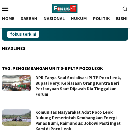
skip
Menu
to
Mobile
content
HOME
DAERAH
NASIONAL
HUKUM
POLITIK
BISNI
fokus terkini
HEADLINES
TAG:
PENGEMBANGAN UNIT 5-6 PLTP POCO LEOK
DPR Tanya Soal Sosialisasi PLTP Poco Leok,
Bupati Hery: Kebiasaan Orang Kontra Beri
Pertanyaan Saat Dijawab Dia Tinggalkan
Forum
Komunitas Masyarakat Adat Poco Leok
Dukung Pemerintah Kembangkan Energi
Panas Bumi, Raimundus: Jokowi Pasti Ingat
Kami di Poco Leok