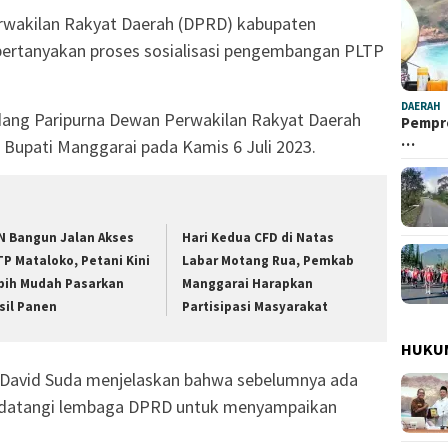
wakilan Rakyat Daerah (DPRD) kabupaten
pertanyakan proses sosialisasi pengembangan PLTP
DAERAH
idang Paripurna Dewan Perwakilan Rakyat Daerah
Pempro
…
Bupati Manggarai pada Kamis 6 Juli 2023.
N Bangun Jalan Akses
Hari Kedua CFD di Natas
TP Mataloko, Petani Kini
Labar Motang Rua, Pemkab
bih Mudah Pasarkan
Manggarai Harapkan
sil Panen
Partisipasi Masyarakat
HUKU
 David Suda menjelaskan bahwa sebelumnya ada
datangi lembaga DPRD untuk menyampaikan