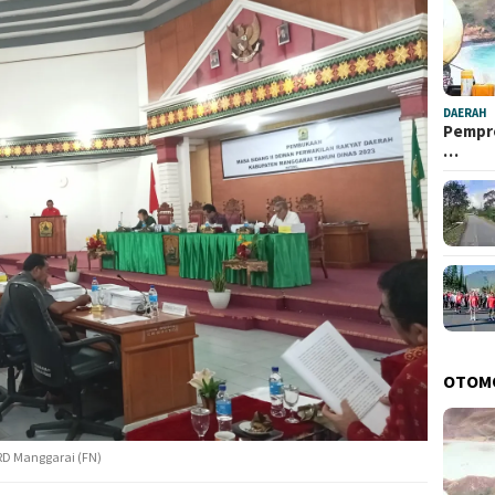
DAERAH
Pempro
…
OTOM
PRD Manggarai (FN)