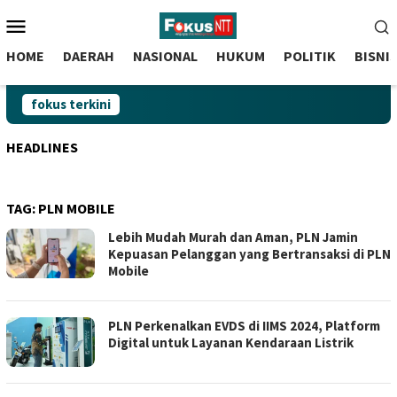
skip
Menu
to
Mobile
content
HOME
DAERAH
NASIONAL
HUKUM
POLITIK
BISNI
fokus terkini
HEADLINES
TAG:
PLN MOBILE
Lebih Mudah Murah dan Aman, PLN Jamin
Kepuasan Pelanggan yang Bertransaksi di PLN
Mobile
PLN Perkenalkan EVDS di IIMS 2024, Platform
Digital untuk Layanan Kendaraan Listrik