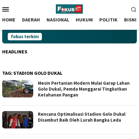
skip
Menu
to
Mobile
content
HOME
DAERAH
NASIONAL
HUKUM
POLITIK
BISNI
fokus terkini
HEADLINES
TAG:
STADION GOLO DUKAL
Mesin Pertanian Modern Mulai Garap Lahan
Golo Dukal, Pemda Manggarai Tingkatkan
Ketahanan Pangan
Rencana Optimalisasi Stadion Golo Dukal
Disambut Baik Oleh Lurah Bangka Leda