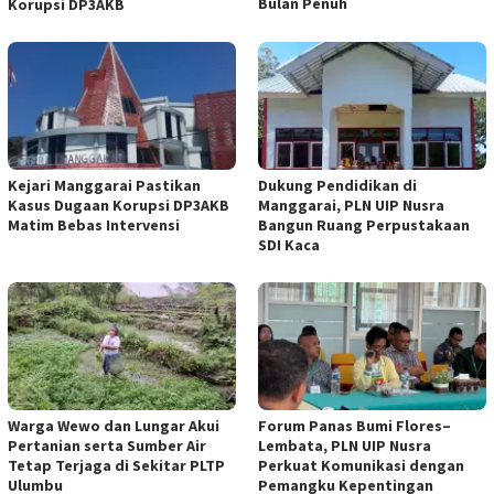
Bulan Penuh
Korupsi DP3AKB
Kejari Manggarai Pastikan
Dukung Pendidikan di
Kasus Dugaan Korupsi DP3AKB
Manggarai, PLN UIP Nusra
Matim Bebas Intervensi
Bangun Ruang Perpustakaan
SDI Kaca
Warga Wewo dan Lungar Akui
Forum Panas Bumi Flores–
Pertanian serta Sumber Air
Lembata, PLN UIP Nusra
Tetap Terjaga di Sekitar PLTP
Perkuat Komunikasi dengan
Ulumbu
Pemangku Kepentingan