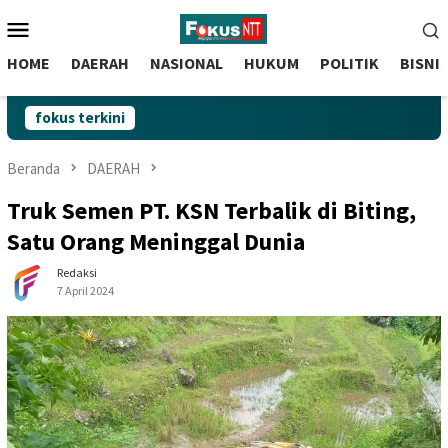
skip
Menu
to
Mobile
content
HOME
DAERAH
NASIONAL
HUKUM
POLITIK
BISNI
fokus terkini
Beranda
DAERAH
Truk Semen PT. KSN Terbalik di Biting,
Satu Orang Meninggal Dunia
Redaksi
7 April 2024