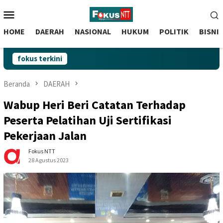
skip
Menu
to
Mobile
content
HOME
DAERAH
NASIONAL
HUKUM
POLITIK
BISNI
fokus terkini
Beranda
DAERAH
Wabup Heri Beri Catatan Terhadap
Peserta Pelatihan Uji Sertifikasi
Pekerjaan Jalan
Fokus NTT
28 Agustus 2023