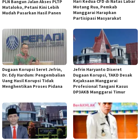
Hari Kedua CFD di Natas Labar
PLN Bangun Jalan Akses PLTP
Motang Rua, Pemkab
Mataloko, Petani Kini Lebih
Manggarai Harapkan
Mudah Pasarkan Hasil Panen
Partisipasi Masyarakat
Dugaan Korupsi Seret Jefrin,
Jefrin Haryanto Diseret
Dr. Edy Hardum: Pengembalian
Dugaan Korupsi, TAKD Desak
Uang Hasil Korupsi Tidak
Kejaksaan Manggarai
Menghentikan Proses Pidana
Profesional Tangani Kasus
DP3AKB Manggarai Timur