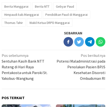
Berita Manggarai
Berita NTT
Gebyar Paud
Himpaudi kab.Manggarai
Pendidikan Paud di Manggarai
Thomas Tahir
Wakil Ketua DRPD Manggarai
SEBARKAN
Navigasi
Pos sebelumnya
Pos berikutnya
pos
Sentuhan Kasih Bank NTT
Potensi Maladministrasi pada
Ruteng di Hari Raya
Penolakan Pasien BPJS
Pentakosta untuk Paroki St.
Kesehatan Disoroti
Yakobus-Wangkung
Ombudsman RI
POS TERKAIT