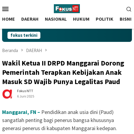
skip
Menu
to
Mobile
content
HOME
DAERAH
NASIONAL
HUKUM
POLITIK
BISNI
fokus terkini
Beranda
DAERAH
Wakil Ketua II DRPD Manggarai Dorong
Pemerintah Terapkan Kebijakan Anak
Masuk SD Wajib Punya Legalitas Paud
Fokus NTT
6 Juni 2025
Manggarai, FN –
Pendidikan anak usia dini (Paud)
sangatlah penting bagi penerus bangsa khususnya
generasi penerus di kabupaten Manggarai kedepan.