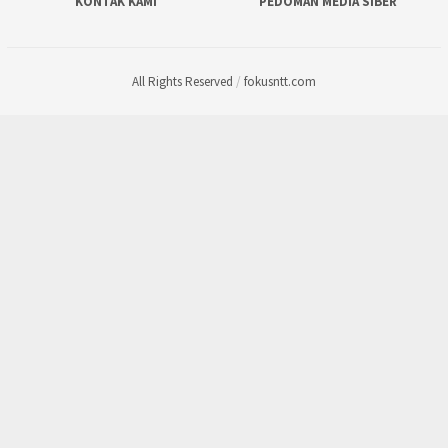
KONTAK KAMI
PEDOMAN MEDIA SIBER
All Rights Reserved
/
fokusntt.com