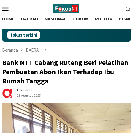
skip
Menu
to
Mobile
content
HOME
DAERAH
NASIONAL
HUKUM
POLITIK
BISNI
fokus terkini
Beranda
DAERAH
Bank NTT Cabang Ruteng Beri Pelatihan
Pembuatan Abon Ikan Terhadap Ibu
Rumah Tangga
Fokus NTT
28 Agustus 2023