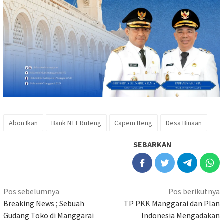
Abon Ikan
Bank NTT Ruteng
Capem Iteng
Desa Binaan
SEBARKAN
Navigasi
Pos sebelumnya
Pos berikutnya
pos
Breaking News ; Sebuah
TP PKK Manggarai dan Plan
Gudang Toko di Manggarai
Indonesia Mengadakan